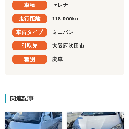
車種
セレナ
走行距離
118,000km
車両タイプ
ミニバン
引取先
大阪府吹田市
種別
廃車
関連記事